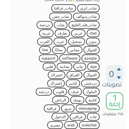
شات_ايزي
شات_عراقنا
شات_سوالف
شات_جفى
شات_فله_الخليج
شات
دردشة
chat
عربي
تعارف
عربية
بدون
تسجيل
عرب
العرب
للجوال
مجاني
مجانًا
live
support
software
google
app
بنات
مجانية
قلبي
0
الجوال
العراق
اشتراك
تصويتات
دردشتي
كتابي
إشتراك
1
الملوك
غرف
قلوب
دردشه
كتابية
يومك
الرياض
إجابة
messaging
نيروز
عراقية
756
مشاهدات
جات
عراقي
الدخول
arabchat
arab
مصري