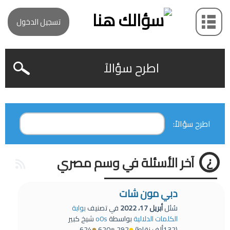
تسجيل الدخول
اطرح سؤالاً
اطرح سؤالاً:
آخر الأسئلة في وسم مصري
دبي مون شات
سُئل
أبريل 17، 2022
في تصنيف
بوابة
الكلمات الدلالية
بواسطة
o0s
شيخ كبير
(
132ألف
نقاط)
292
620
624