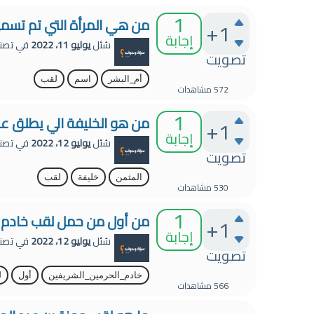
1
من هي المرأة التي تم تسمى 
+1
إجابة
سُئل
يوليو 11، 2022
في تصن
تصويت
أم_البشر
اسم
لقب
572
مشاهدات
1
من هو الخليفة الي يطلق عل
+1
إجابة
سُئل
يوليو 12، 2022
في تصن
تصويت
المثمن
خليفة
لقب
530
مشاهدات
1
من أول من حمل لقب خادم ا
+1
إجابة
سُئل
يوليو 12، 2022
في تصن
تصويت
خادم_الحرمين_الشريفين
أول
ل
566
مشاهدات