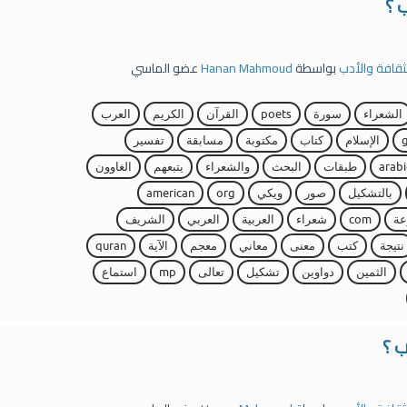
 ؟
لثقافة والأدب
بواسطة
Hanan Mahmoud
عضو الماسي
الشعراء
سورة
poets
القرآن
الكريم
العرب
الإسلام
كتاب
مكتوبة
مسابقة
تفسير
arabi
طبقات
البحث
والشعراء
يتبعهم
الغاوون
بالتشكيل
صور
ويكي
org
american
ة
com
شعراء
العربية
العربي
الشريف
نتيجة
كتب
معنى
معاني
معجم
الآية
quran
الثمين
دواوين
تشكيل
تعالى
mp
استماع
ب ؟