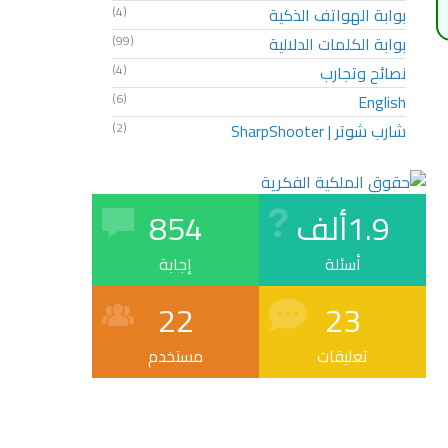
بوابة الهواتف الذكية
(4)
بوابة الكلمات الدلالية
(99)
نصائح وتجارب
(4)
(6)
English
شارب شوتر | SharpShooter
(2)
1.9ألف
854
أسئلة
إجابة
22
23
تعليقات
مستخدم