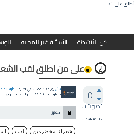
أطلق على...">
كل الأنشطة
الأسئلة غير المجابة
الوس
على من اطلق لقب الشعرا
سُئل
يوليو 10، 2022
في تصنيف
بوابة الثقاف
0
مغلق
يوليو 10، 2022
بواسطة
مجهول
تصويتات
مغلق
604
مشاهدات
شعراء_مخضرمين
لقب
اس