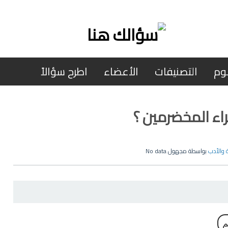
وم
التصنيفات
الأعضاء
اطرح سؤالاً
ء المخضرمين ؟
ة والأدب
بواسطة
مجهول
No data
م