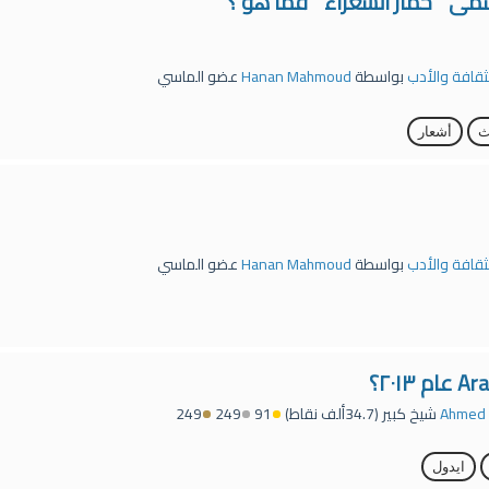
سمى " حمار الشعراء " فما هو ؟
لثقافة والأدب
بواسطة
Hanan Mahmoud
عضو الماسي
ث
أشعار
لثقافة والأدب
بواسطة
Hanan Mahmoud
عضو الماسي
Ahmed
شيخ كبير
(
34.7ألف
نقاط)
91
249
249
ايدول