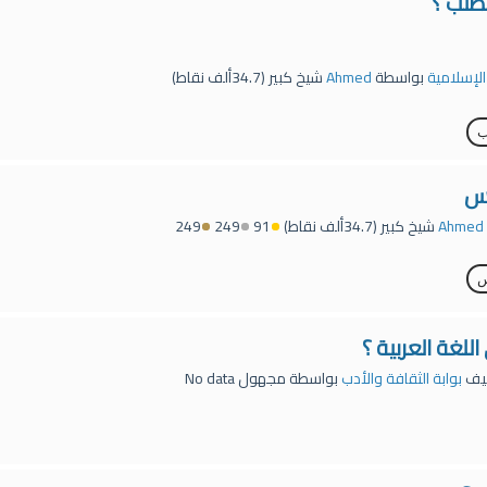
طلب ؟
 الإسلامية
بواسطة
Ahmed
شيخ كبير
(
34.7ألف
نقاط)
ب
دس
Ahmed
شيخ كبير
(
34.7ألف
نقاط)
91
249
249
س
لغة العربية ؟
يف
بوابة الثقافة والأدب
بواسطة
مجهول
No data