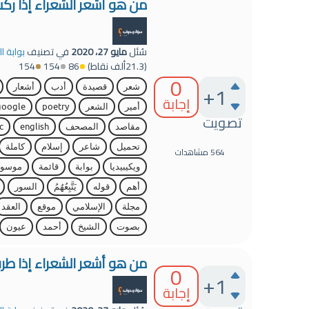
من هو أشعر الشعراء إذا ركب
سُئل
مايو 27، 2020
في تصنيف
بوابة ا
(
21.3ألف
نقاط)
86
154
154
0
+1
شعر
قصيدة
أدب
أشعار
إجابة
أمير
الشعر
poetry
google
تصويت
مقاصد
المصحف
english
c
تحميل
شاعر
إسلام
كاملة
564
مشاهدات
ويكيبيديا
بوابة
قائمة
موسوع
أهم
قوله
يَتَّبِعُهُمُ
السور
مجلة
الإسلامي
موقع
العقد
بصوت
الشيخ
أحمد
عيون
من هو أشعر الشعراء إذا طر
0
+1
إجابة