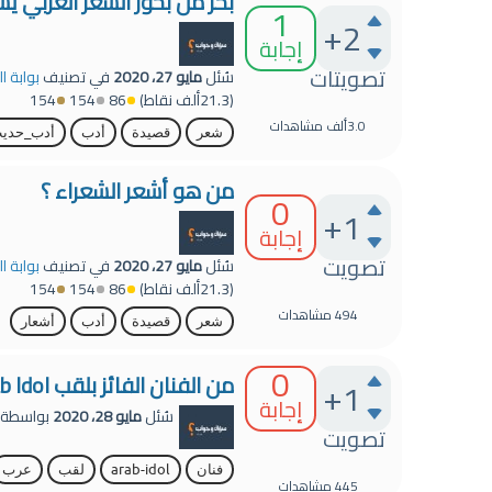
بحر من بحور الشعر العربي ي
1
+2
إجابة
تصويتات
سُئل
مايو 27، 2020
في تصنيف
بوابة ا
(
21.3ألف
نقاط)
86
154
154
3.0ألف
مشاهدات
شعر
قصيدة
أدب
أدب_حدي
من هو أشعر الشعراء ؟
0
+1
إجابة
تصويت
سُئل
مايو 27، 2020
في تصنيف
بوابة ا
(
21.3ألف
نقاط)
86
154
154
494
مشاهدات
شعر
قصيدة
أدب
أشعار
0
من الفنان الفائز بلقب Arab Idol عام ٢٠١٣؟
+1
إجابة
سُئل
مايو 28، 2020
بواسطة
تصويت
فنان
arab-idol
لقب
عرب
445
مشاهدات