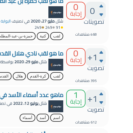
ما هو لقب حمزة بن عبد الم
0
0
إجابة
تصويتات
سُئل
مايو 27، 2020
في تصنيف
البوابة
249
249
91
468
مشاهدات
لقب
كنية
حمزة-بن-عبد-المطل
0
ما هو لقب نادي هلال الق
+1
إجابة
سُئل
مايو 29، 2020
بواسطة
تصويت
لقب
كرة-القدم
هلال
القد
395
مشاهدات
1
ماهو عدد أسماء الأسد في ال
+1
إجابة
سُئل
يوليو 12، 2022
في تصن
تصويت
اسم
أسد
أسماء
612
مشاهدات