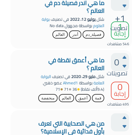
ما هي اندر فصيلة دم في
العالم ؟
+1
سُئل
يوليو 12، 2022
في تصنيف
بوابة
1
العلوم
بواسطة
مجهول
No data
تصويت
إجابة
فصيلة_دم
أندر
العالم
546
مشاهدات
0
ما هي أعمق نقطة في
العالم ؟
تصويتات
سُئل
مايو 29، 2020
في تصنيف
البوابة
0
العامة
بواسطة
Ahmed1
عضو ذهبي
(
9.4ألف
نقاط)
36
71
71
إجابة
قمة
أعمق
العالم
منخفضة
495
مشاهدات
من هي الصحابية التي تعرف
بأول فدائية في الإسلامية؟