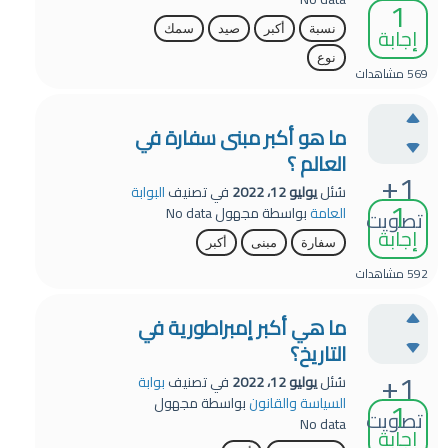
1
إجابة
نسبة
أكبر
صيد
سمك
نوع
569
مشاهدات
ما هو أكبر مبنى سفارة في
العالم ؟
+1
سُئل
يوليو 12، 2022
في تصنيف
البوابة
1
العامة
بواسطة
مجهول
No data
تصويت
إجابة
سفارة
مبنى
أكبر
592
مشاهدات
ما هي أكبر إمبراطورية في
التاريخ؟
+1
سُئل
يوليو 12، 2022
في تصنيف
بوابة
1
السياسة والقانون
بواسطة
مجهول
تصويت
No data
إجابة