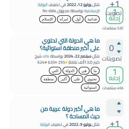
+1
سُئل
يوليو 12، 2022
في تصنيف
البوابة
1
الإسلامية
بواسطة
مجهول
No data
تصويت
إجابة
فدائية
أول
امرأة
الإسلام
520
مشاهدات
ما هي الدولة التي تحتوي
0
على أكبر منطقة استوائية؟
سُئل
سبتمبر 22، 2024
بواسطة
o0s
شيخ
تصويتات
كبير
(
132ألف
نقاط)
295
620
624
1
ما
هي
الدولة
التي
إجابة
تحتوي
على
أكبر
منطقة
466
مشاهدات
استوائية
ما هي أكبر دولة عربية من
حيث المساحة ؟
+1
سُئل
يوليو 9، 2022
في تصنيف
البوابة