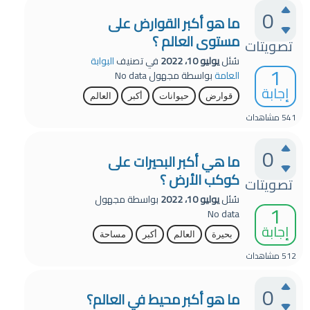
0
ما هو أكبر القوارض على
مستوى العالم ؟
تصويتات
سُئل
يوليو 10، 2022
في تصنيف
البوابة
1
العامة
بواسطة
مجهول
No data
إجابة
قوارض
حيوانات
أكبر
العالم
541
مشاهدات
0
ما هي أكبر البحيرات على
كوكب الأرض ؟
تصويتات
سُئل
يوليو 10، 2022
بواسطة
مجهول
1
No data
إجابة
بحيرة
العالم
أكبر
مساحة
512
مشاهدات
0
ما هو أكبر محيط في العالم؟