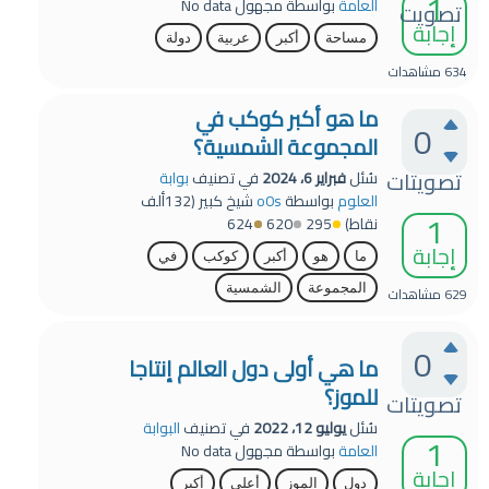
1
العامة
بواسطة
مجهول
No data
تصويت
إجابة
مساحة
أكبر
عربية
دولة
634
مشاهدات
ما هو أكبر كوكب في
0
المجموعة الشمسية؟
تصويتات
سُئل
فبراير 6، 2024
في تصنيف
بوابة
العلوم
بواسطة
o0s
شيخ كبير
(
132ألف
1
نقاط)
295
620
624
إجابة
ما
هو
أكبر
كوكب
في
المجموعة
الشمسية
629
مشاهدات
0
ما هي أولى دول العالم إنتاجا
للموز؟
تصويتات
سُئل
يوليو 12، 2022
في تصنيف
البوابة
1
العامة
بواسطة
مجهول
No data
إجابة
دول
الموز
أعلى
أكبر