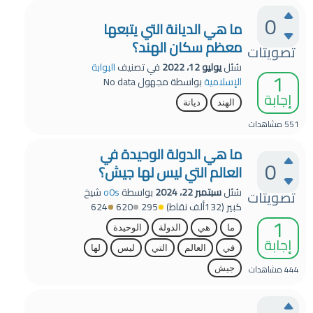
0
ما هي الديانة التي يتبعها
معظم سكان الهند؟
تصويتات
سُئل
يوليو 12، 2022
في تصنيف
البوابة
1
الإسلامية
بواسطة
مجهول
No data
إجابة
الهند
ديانة
551
مشاهدات
ما هي الدولة الوحيدة في
0
العالم التي ليس لها جيش؟
سُئل
سبتمبر 22، 2024
بواسطة
o0s
شيخ
تصويتات
كبير
(
132ألف
نقاط)
295
620
624
1
ما
هي
الدولة
الوحيدة
إجابة
في
العالم
التي
ليس
لها
444
مشاهدات
جيش