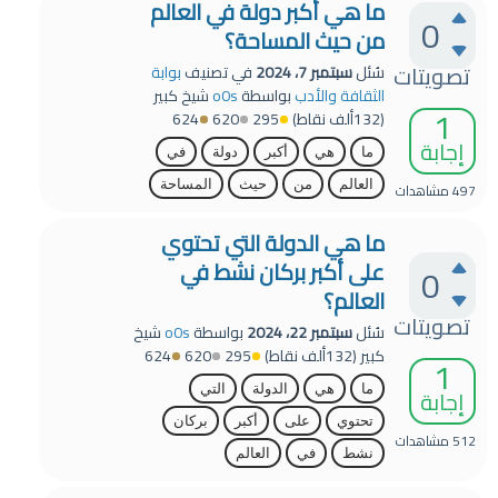
ما هي أكبر دولة في العالم
0
من حيث المساحة؟
تصويتات
سُئل
سبتمبر 7، 2024
في تصنيف
بوابة
الثقافة والأدب
بواسطة
o0s
شيخ كبير
1
(
132ألف
نقاط)
295
620
624
إجابة
ما
هي
أكبر
دولة
في
العالم
من
حيث
المساحة
497
مشاهدات
ما هي الدولة التي تحتوي
على أكبر بركان نشط في
0
العالم؟
تصويتات
سُئل
سبتمبر 22، 2024
بواسطة
o0s
شيخ
كبير
(
132ألف
نقاط)
295
620
624
1
ما
هي
الدولة
التي
إجابة
تحتوي
على
أكبر
بركان
512
مشاهدات
نشط
في
العالم