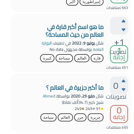
إمبراطورية
أكبر
663
مشاهدات
ما هو اسم أكبر قارة في
العالم من حيث المساحة؟
+1
سُئل
يوليو 9، 2022
في تصنيف
البوابة
1
العامة
بواسطة
مجهول
No data
تصويت
إجابة
قارة
العالم
مساحة
كبيرة
651
مشاهدات
0
ما أكبر جزيرة في العالم ؟
تصويتات
سُئل
مايو 29، 2020
بواسطة
Ahmed
شيخ كبير
(
34.7ألف
نقاط)
0
249
249
91
إجابة
جزيرة
جزر
العالم
سياحة
465
مشاهدات