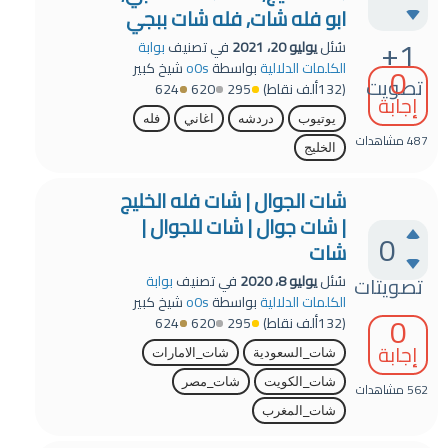
ابو فله شات, فله شات ببجي
+1
سُئل
يوليو 20، 2021
في تصنيف
بوابة
0
الكلمات الدلالية
بواسطة
o0s
شيخ كبير
تصويت
(
132ألف
نقاط)
295
620
624
إجابة
يوتيوب
دردشه
اغاني
فله
487
مشاهدات
الخليج
شات الجوال | شات فله الخليج
| شات جوال | شات للجوال |
0
شات
تصويتات
سُئل
يوليو 8، 2020
في تصنيف
بوابة
الكلمات الدلالية
بواسطة
o0s
شيخ كبير
0
(
132ألف
نقاط)
295
620
624
إجابة
شات_السعودية
شات_الامارات
شات_الكويت
شات_مصر
562
مشاهدات
شات_المغرب