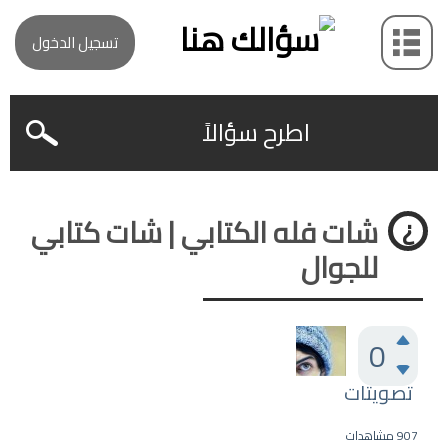
تسجيل الدخول
اطرح سؤالاً
شات فله الكتابي | شات كتابي
للجوال
0
تصويتات
907
مشاهدات