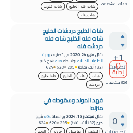
2.0ألف
مشاهدات
شات_فله_الخليج
شات_قلوب
شات_فله
شات الخليج دردشات الخليج
شات فله الخليج شات فله
دردشه فله
+1
سُئل
مايو 24، 2020
في تصنيف
بوابة
0
الكلمات الدلالية
بواسطة
o0s
شيخ كبير
تصويت
(
132ألف
نقاط)
295
620
624
إجابة
شات
فله
الخليج
فلةالخليج
626
مشاهدات
دردشه
فهد المولد وسقوطه في
منزله!
0
سُئل
سبتمبر 15، 2024
بواسطة
o0s
شيخ
كبير
(
132ألف
نقاط)
295
620
624
تصويتات
اكتشف
تفاصيل
حادثه
النجم