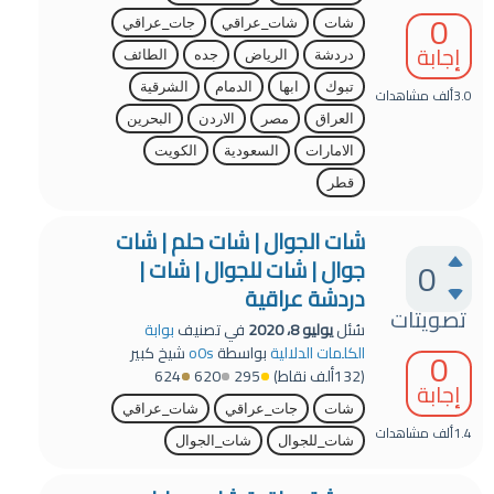
0
شات
شات_عراقي
جات_عراقي
إجابة
دردشة
الرياض
جده
الطائف
تبوك
ابها
الدمام
الشرقية
3.0ألف
مشاهدات
العراق
مصر
الاردن
البحرين
الامارات
السعودية
الكويت
قطر
شات الجوال | شات حلم | شات
0
جوال | شات للجوال | شات |
دردشة عراقية
تصويتات
سُئل
يوليو 8، 2020
في تصنيف
بوابة
0
الكلمات الدلالية
بواسطة
o0s
شيخ كبير
(
132ألف
نقاط)
295
620
624
إجابة
شات
جات_عراقي
شات_عراقي
1.4ألف
مشاهدات
شات_للجوال
شات_الجوال