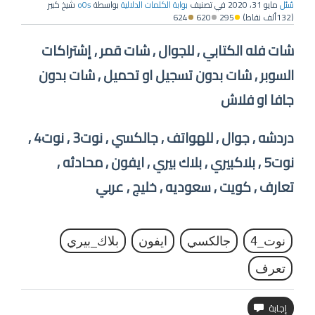
سُئل
مايو 31، 2020
في تصنيف
بوابة الكلمات الدلالية
بواسطة
o0s
شيخ كبير
(
132ألف
نقاط)
295
620
624
شات فله الكتابي , للجوال , شات قمر , إشتراكات
السوبر , شات بدون تسجيل او تحميل , شات بدون
جافا او فلاش
دردشه , جوال , للهواتف , جالكسي , نوت3 , نوت4 ,
نوت5 , بلاكبيري , بلاك بيري , ايفون , محادثه ,
تعارف , كويت , سعوديه , خليج , عربي
نوت_4
جالكسي
ايفون
بلاك_بيري
تعرف