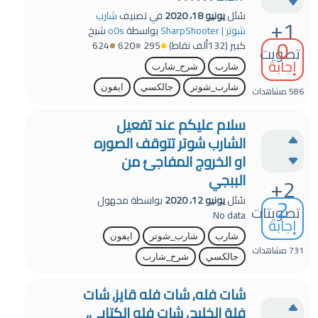
سُئل
يونيو 18، 2020
في تصنيف
شارب
+1
شوتر | SharpShooter
بواسطة
o0s
شيخ
0
كبير
(
132ألف
نقاط)
295
620
624
تصويت
إجابة
شارب
شرح_شارب
شارب_شوتر
جالكسي
ايفون
586
مشاهدات
سلام عليكم عند تفعيل
الشارب شوتر تتوقف الصوره
او الخروج المفاجئ من
الببجي
+2
2
سُئل
يونيو 12، 2020
بواسطة
مجهول
تصويتات
No data
إجابة
شارب
شارب_شوتر
ايفون
731
مشاهدات
جالكسي
شرح_شارب
شات فله, شات فله قايز, شات
فلة الخليج, شات فله الكتابي,