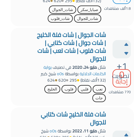
(
132ألف
نقاط)
295
620
624
1.8ألف
مشاهدات
صبايا_سكر
شات_الجوال
شات_للجوال
شات_قلوب
شات الجوال | شات فلة الخليج
| شات جوال | شات كتابي |
شات قلوب | شات تعب | شات
للجوال
+1
سُئل
مايو 24، 2020
في تصنيف
بوابة
0
الكلمات الدلالية
بواسطة
o0s
شيخ كبير
تصويت
إجابة
(
132ألف
نقاط)
295
620
624
تعب
قلبي
قلوب
الخليج
770
مشاهدات
جات
شات فلة الخليج شات كتابي
للجوال
سُئل
مايو 11، 2022
بواسطة
o0s
شيخ