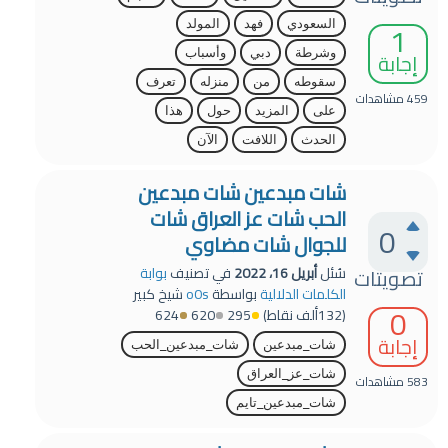
1
السعودي
فهد
المولد
إجابة
وشرطة
دبي
وأسباب
سقوطه
من
منزله
تعرف
459
مشاهدات
على
المزيد
حول
هذا
الحدث
اللافت
الآن
شات مبدعين شات مبدعين
الحب شات عز العراق شات
0
للجوال شات مضاوي
تصويتات
سُئل
أبريل 16، 2022
في تصنيف
بوابة
الكلمات الدلالية
بواسطة
o0s
شيخ كبير
0
(
132ألف
نقاط)
295
620
624
إجابة
شات_مبدعين
شات_مبدعين_الحب
شات_عز_العراق
583
مشاهدات
شات_مبدعين_تايم