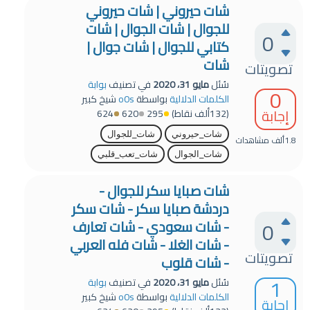
شات حيروني | شات حيروني
للجوال | شات الجوال | شات
0
كتابي للجوال | شات جوال |
شات
تصويتات
سُئل
مايو 31، 2020
في تصنيف
بوابة
0
الكلمات الدلالية
بواسطة
o0s
شيخ كبير
إجابة
(
132ألف
نقاط)
295
620
624
شات_حيروني
شات_للجوال
1.8ألف
مشاهدات
شات_الجوال
شات_تعب_قلبي
شات صبايا سكر للجوال -
دردشة صبايا سكر - شات سكر
0
- شات سعودي - شات تعارف
- شات الغلا - شات فله العربي
تصويتات
- شات قلوب
1
سُئل
مايو 31، 2020
في تصنيف
بوابة
الكلمات الدلالية
بواسطة
o0s
شيخ كبير
إجابة