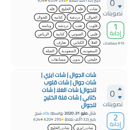
0
كبير
(
132ألف
نقاط)
295
620
624
شات
فله
الخليج
فلة
تصويتات
الجوال
دردشة
كتابيه
للجوال
1
قلوب
تعب
دردشه
وناسه
إجابة
قلبي
الصوتي
كتابية
الرياض
819
مشاهدات
الغلا
الكتابي
تعارف
السعوديه
السعودية
الشله
خليجي
بدون
مسابقات
شات الجوال | شات ايزي |
شات جوال | شات قلوب
للجوال| شات الغلا | شات
0
كتابي | شات فلة الخليج
تصويتات
للجوال
2
سُئل
مايو 31، 2020
بواسطة
o0s
شيخ
كبير
(
132ألف
نقاط)
295
620
624
إجابة
شات_ايزي
شات_الخليج