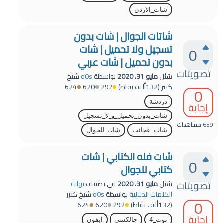
شات_الاردن
شاتات الجوال | شات بدون
تسجيل ولا تحميل | شات
0
بدون تحميل | شات عربي
تصويتات
سُئل
مايو 31، 2020
بواسطة
o0s
شيخ
كبير
(
132ألف
نقاط)
292
620
624
0
دردشة
إجابة
شات_بدون_تحميل_و_لا_تسجيل
659
مشاهدات
شات_عجائب
شات_للجوال
شات فله الكتابي | شات
0
كتابي للجوال
تصويتات
سُئل
مايو 31، 2020
في تصنيف
بوابة
الكلمات الدلالية
بواسطة
o0s
شيخ كبير
0
(
132ألف
نقاط)
292
620
624
إجابة
نوت_4
جالكسي
ايفون