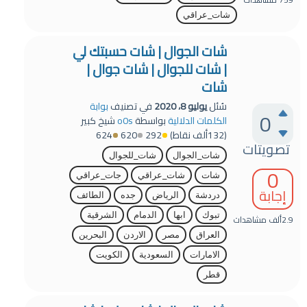
شات_عراقي
شات الجوال | شات حسبتك لي
| شات للجوال | شات جوال |
شات
سُئل
يوليو 8، 2020
في تصنيف
بوابة
0
الكلمات الدلالية
بواسطة
o0s
شيخ كبير
(
132ألف
نقاط)
292
620
624
تصويتات
شات_الجوال
شات_للجوال
0
شات
شات_عراقي
جات_عراقي
إجابة
دردشة
الرياض
جده
الطائف
تبوك
ابها
الدمام
الشرقية
2.9ألف
مشاهدات
العراق
مصر
الاردن
البحرين
الامارات
السعودية
الكويت
قطر