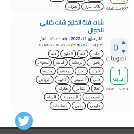
بلاك_بيري
تعرف
907
مشاهدات
شات فلة الخليج شات كتابي
للجوال
سُئل
مايو 11، 2022
بواسطة
o0s
شيخ
0
كبير
(
132ألف
نقاط)
292
620
624
شات
فله
الخليج
فلة
تصويتات
الجوال
دردشة
كتابيه
للجوال
1
قلوب
تعب
دردشه
وناسه
إجابة
قلبي
الصوتي
كتابية
الرياض
819
مشاهدات
الغلا
الكتابي
تعارف
السعوديه
السعودية
الشله
خليجي
بدون
مسابقات