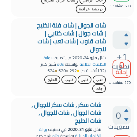
جات_عراقي
شات_عراق_الحريه
630
مشاهدات
دردشة_عراقية
شات الجوال | شات فلة الخليج
| شات جوال | شات كتابي |
شات قلوب | شات تعب | شات
للجوال
+1
سُئل
مايو 24، 2020
في تصنيف
بوابة
0
الكلمات الدلالية
بواسطة
o0s
شيخ كبير
تصويت
إجابة
(
132ألف
نقاط)
292
620
624
تعب
قلبي
قلوب
الخليج
770
مشاهدات
جات
شات سكر , شات سكر للجوال ,
0
شات الجوال , شات للجوال ,
شات الخليج
تصويتات
سُئل
مايو 31، 2020
في تصنيف
بوابة
الكلمات الدلالية
بواسطة
o0s
شيخ كبير