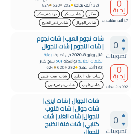
0
(
132ألف
نقاط)
292
620
624
إجابة
سكر
شات_سكر
دردشة_سكر
1.7ألف
مشاهدات
شات_الجوال
شات_فلة_الخليج
شات نجوم العرب | شات نجوم
0
| شات النجوم | شات للجوال
تصويتات
سُئل
يوليو 8، 2020
في تصنيف
بوابة
الكلمات الدلالية
بواسطة
o0s
شيخ كبير
0
(
132ألف
نقاط)
292
620
624
إجابة
شات_فله_الخليج
شات_تعب_قلبي
شات_قلوب
شات_بنوتة_قلبي
992
مشاهدات
شات الجوال | شات ايزي |
شات جوال | شات قلوب
للجوال| شات الغلا | شات
0
كتابي | شات فلة الخليج
تصويتات
للجوال