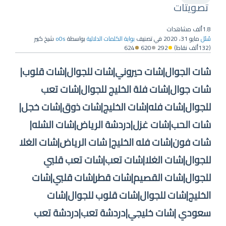
تصويتات
1.8ألف
مشاهدات
سُئل
مايو 31، 2020
في تصنيف
بوابة الكلمات الدلالية
بواسطة
o0s
شيخ كبير
(
132ألف
نقاط)
292
620
624
شات الجوال|شات حيروني|شات للجوال|شات قلوب|
شات جوال|شات فلة الخليج للجوال|شات تعب
للجوال|شات فله|شات الخليج|شات ذوق|شات خجل|
شات الحب|شات غزل|دردشة الرياض|شات الشله|
شات فون|شات فله الخليج| شات الرياض|شات الغلا
للجوال|شات الغلا|شات تعب|شات تعب قلبي
للجوال|شات القصيم|شات قطر|شات قلبي|شات
الخليج|شات للجوال|شات قلوب للجوال|شات
سعودي |شات خليجي|دردشة تعب|دردشة تعب