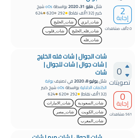
2
سُئل
مايو 31، 2020
بواسطة
o0s
شيخ
كبير
(
132ألف
نقاط)
292
620
624
إجابة
شات_ايزي
شات_الخليج
2.0ألف
مشاهدات
شات_فله_الخليج
شات_قلوب
شات_فله
شات الجوال | شات فله الخليج
| شات جوال | شات للجوال |
0
شات
تصويتات
سُئل
يوليو 8، 2020
في تصنيف
بوابة
الكلمات الدلالية
بواسطة
o0s
شيخ كبير
0
(
132ألف
نقاط)
292
620
624
إجابة
شات_السعودية
شات_الامارات
شات_الكويت
شات_مصر
561
مشاهدات
شات_المغرب
شات الجوال | شات ميم | شات