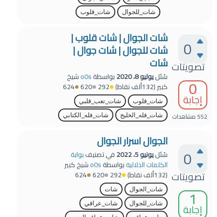
شات_للجوال
شات_قلوب
شات الجوال | شات قلوب |
0
شات للجوال | شات جوال |
شات
تصويتات
سُئل
يوليو 8، 2020
بواسطة
o0s
شيخ
0
كبير
(
132ألف
نقاط)
292
620
624
إجابة
شات_قلوب
شات_تعب_قلبي
552
مشاهدات
شات_فله_الخليج
شات_فله_الكتابي
الجوال اسرار الجوال
0
سُئل
يونيو 5، 2022
في تصنيف
بوابة
الكلمات الدلالية
بواسطة
o0s
شيخ كبير
تصويتات
(
132ألف
نقاط)
292
620
624
1
شات_الجوال
شات
شات_للجوال
شات_عراقي
إجابة