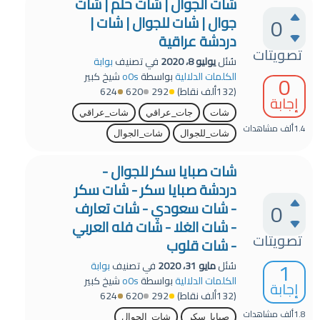
شات الجوال | شات حلم | شات
0
جوال | شات للجوال | شات |
دردشة عراقية
تصويتات
سُئل
يوليو 8، 2020
في تصنيف
بوابة
0
الكلمات الدلالية
بواسطة
o0s
شيخ كبير
(
132ألف
نقاط)
292
620
624
إجابة
شات
جات_عراقي
شات_عراقي
1.4ألف
مشاهدات
شات_للجوال
شات_الجوال
شات صبايا سكر للجوال -
دردشة صبايا سكر - شات سكر
0
- شات سعودي - شات تعارف
- شات الغلا - شات فله العربي
تصويتات
- شات قلوب
1
سُئل
مايو 31، 2020
في تصنيف
بوابة
الكلمات الدلالية
بواسطة
o0s
شيخ كبير
إجابة
(
132ألف
نقاط)
292
620
624
1.8ألف
مشاهدات
صبايا_سكر
شات_الجوال