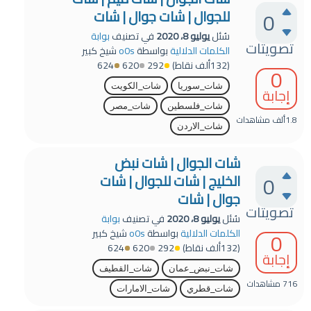
للجوال | شات جوال | شات
0
سُئل
يوليو 8، 2020
في تصنيف
بوابة
تصويتات
الكلمات الدلالية
بواسطة
o0s
شيخ كبير
(
132ألف
نقاط)
292
620
624
0
شات_سوريا
شات_الكويت
إجابة
شات_فلسطين
شات_مصر
1.8ألف
مشاهدات
شات_الاردن
شات الجوال | شات نبض
0
الخليج | شات للجوال | شات
جوال | شات
تصويتات
سُئل
يوليو 8، 2020
في تصنيف
بوابة
0
الكلمات الدلالية
بواسطة
o0s
شيخ كبير
(
132ألف
نقاط)
292
620
624
إجابة
شات_نبض_عمان
شات_القطيف
716
مشاهدات
شات_قطري
شات_الامارات