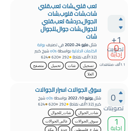
تعب قلبي,شات تعب,قلبي
شات,شات قلوب,شات
الجوال,دردشة تعب,قلبي
للجوال,شات جوال,للجوال
شات
+1
0
سُئل
مايو 24، 2020
في تصنيف
بوابة
تصويت
الكلمات الدلالية
بواسطة
o0s
شيخ كبير
إجابة
(
132ألف
نقاط)
292
620
624
1.1ألف
مشاهدات
تسجيل
شات
تحميل
متصفح
الغلا
سوق الجوالات اسرار الجوالات
0
سُئل
يونيو 10، 2022
بواسطة
o0s
شيخ
كبير
(
132ألف
نقاط)
292
620
624
تصويتات
شات_الجوال
شات_للجوال
1
سوق_الجوالات
عالم_الجوالات
إجابة
شارع_فلسطين
جدة
مكة