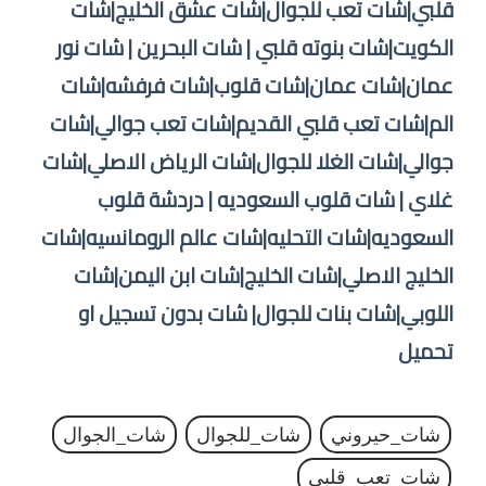
قلبي|شات تعب للجوال|شات عشق الخليج|شات
الكويت|شات بنوته قلبي | شات البحرين | شات نور
عمان|شات عمان|شات قلوب|شات فرفشه|شات
الم|شات تعب قلبي القديم|شات تعب جوالي|شات
جوالي|شات الغلا للجوال|شات الرياض الاصلي|شات
غلاي | شات قلوب السعوديه | دردشة قلوب
السعوديه|شات التحليه|شات عالم الرومانسيه|شات
الخليج الاصلي|شات الخليج|شات ابن اليمن|شات
اللوبي|شات بنات للجوال| شات بدون تسجيل او
تحميل
شات_حيروني
شات_للجوال
شات_الجوال
شات_تعب_قلبي