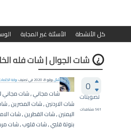
كل الأنشطة
الأسئلة غير المجابة
الوس
شات الجوال | شات فله الخل
سُئل
يوليو 8، 2020
في تصنيف
بوابة الكلمات 
0
شات مجاني , شات مجاني للج
تصويتات
شات الاردنين , شات المصرين , شات
561
مشاهدات
اليمنين , شات القطرين , شات الام
بنوتة قلبي , شات قلوب , شات مرس