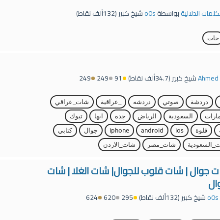
لكلمات الدلالية
بواسطة
o0s
شيخ كبير
(
132ألف
نقاط)
جات
Ahmed
شيخ كبير
(
34.7ألف
نقاط)
91
249
249
دردشة
صوتي
دردشه
_عراقية
شات_عراقي
مارات
السعودية
الرياض
جده
ابها
تبوك
قلوة
ios
android
iphone
جوال
كتابي
_السعودية
شات_مصر
شات_الاردن
ت جوال | شات قلوب للجوال| شات الغلا | شات
ال
o0s
شيخ كبير
(
132ألف
نقاط)
295
620
624