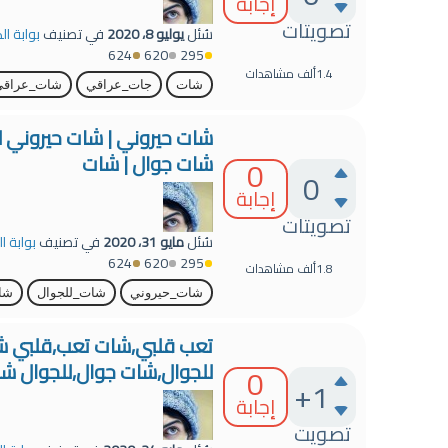
إجابة
تصويتات
سُئل
يوليو 8، 2020
في تصنيف
بوابة ال
624
620
295
1.4ألف
مشاهدات
شات
جات_عراقي
شات_عراقي
شات حيروني | شات حيروني لل
شات جوال | شات
0
0
إجابة
تصويتات
سُئل
مايو 31، 2020
في تصنيف
بوابة ا
624
620
295
1.8ألف
مشاهدات
شات_حيروني
شات_للجوال
شا
تعب قلبي,شات تعب,قلبي ش
للجوال,شات جوال,للجوال ش
0
+1
إجابة
تصويت