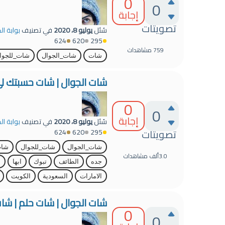
0
0
إجابة
تصويتات
سُئل
يوليو 8، 2020
في تصنيف
بوابة ال
624
620
295
759
مشاهدات
شات
شات_الجوال
شات_للجوا
شات الجوال | شات حسبتك لي
0
0
إجابة
سُئل
يوليو 8، 2020
في تصنيف
بوابة ال
تصويتات
624
620
295
شات_الجوال
شات_للجوال
شا
3.0ألف
مشاهدات
جده
الطائف
تبوك
ابها
ا
الامارات
السعودية
الكويت
شات الجوال | شات حلم | شات
0
0