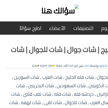
وم
التصنيفات
الأعضاء
اطرح سؤالاً
يج | شات جوال | شات للجوال | شات
الدلالية
بواسطة
o0s
شيخ كبير
(
132ألف
نقاط)
295
620
624
وال , شات فله الخليج , شات العرب , شات السورين ,
 الكويتين , شات السعودين , شات البحرينين , شات
اراتيين , دردشه فله , شات فله , شات تعب قلبي , شات
ال العرب , شات للجوال , شات لقى , شات لهفه , شات