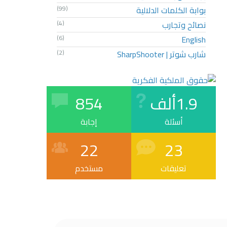
بوابة الكلمات الدلالية
(99)
نصائح وتجارب
(4)
(6)
English
شارب شوتر | SharpShooter
(2)
1.9ألف
854
أسئلة
إجابة
22
23
تعليقات
مستخدم