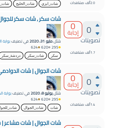
2.0ألف
مشاهدات
شات_ايزي
شات_الخليج
شات_فل
شات سكر , شات سكر للجوال ,
0
0
إجابة
تصويتات
سُئل
مايو 31، 2020
في تصنيف
بوابة ا
624
620
295
1.7ألف
مشاهدات
سكر
شات_سكر
دردشة_سكر
شات الجوال | شات الدوادمي
0
0
إجابة
تصويتات
سُئل
يوليو 8، 2020
في تصنيف
بوابة ال
624
620
295
1.4ألف
مشاهدات
شات
شات_الجوال
شات_للجوا
شات الجوال | شات مشاعر | 