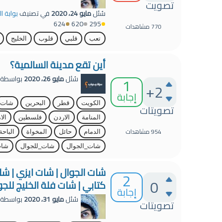
تصويت
سُئل
مايو 24، 2020
في تصنيف
بوابة ا
624
620
295
770
مشاهدات
تعب
قلبي
قلوب
الخليج
أين تقع مدينة السالمية؟
1
سُئل
مايو 26، 2020
بواسطة
+2
إجابة
الكويت
قطر
البحرين
شات
تصويتات
المنامة
الاردن
فلسطين
الا
954
مشاهدات
الدمام
حائل
المخواة
الباحة
شات_الجوال
شات_للجوال
شات
شات الجوال | شات ايزي | شا
2
0
كتابي | شات فلة الخليج للجو
إجابة
سُئل
مايو 31، 2020
بواسطة
تصويتات