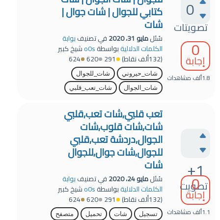
0
كتابي للجوال | شات جوال |
شات
تصويتات
سُئل
مايو 31، 2020
في تصنيف
بوابة
0
الكلمات الدلالية
بواسطة
o0s
شيخ كبير
إجابة
(
132ألف
نقاط)
291
620
624
شات_حيروني
شات_للجوال
1.8ألف
مشاهدات
شات_الجوال
شات_تعب_قلبي
تعب قلبي,شات تعب,قلبي
شات,شات قلوب,شات
الجوال,دردشة تعب,قلبي
للجوال,شات جوال,للجوال
شات
+1
0
سُئل
مايو 24، 2020
في تصنيف
بوابة
تصويت
الكلمات الدلالية
بواسطة
o0s
شيخ كبير
إجابة
(
132ألف
نقاط)
291
620
624
1.1ألف
مشاهدات
تسجيل
شات
تحميل
متصفح