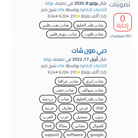
تصويتات
سُئل
يوليو 8، 2020
في تصنيف
بوابة
الكلمات الدلالية
بواسطة
o0s
شيخ كبير
0
(
132ألف
نقاط)
291
620
624
إجابة
شات_فله_الخليج
شات_تعب_قلبي
شات_قلوب
شات_بنوتة_قلبي
991
مشاهدات
دبي مون شات
سُئل
أبريل 17، 2022
في تصنيف
بوابة
الكلمات الدلالية
بواسطة
o0s
شيخ كبير
(
132ألف
نقاط)
291
620
624
شات_ايزي
شات_عراقنا
شات_سوالف
شات_جفى
شات_فله_الخليج
شات
دردشة
chat
عربي
تعارف
عربية
بدون
تسجيل
عرب
العرب
للجوال
مجاني
مجانًا
live
support
software
google