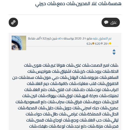
همسة،شات غلا المحبين،شات دمع،شات حيرني
تم التعليق عليه
مايو 31، 2020
بواسطة
o0s
شيخ كبير
(
132ألف
نقاط)
624
620
291
،شات امير الصمت،شات غنى،شات هوانا غير،شات هوى،شات
الحلة،شات برود،شات كرز،شات اشتياق،شات هواجيس،شات
الساهر،شات مزيونه،شات الهلال،شات دبي مون،شات سما،شات حن
الخفوق،شات قلب مغليك،شات كافية،شات ديم الغلا،شات
اغراب،شات نوت،شات حلا،شات انت قلبي،شات حلم الغلا،شات
تمنيتك،شات صرخة قهر،شات توق،شات بهواك،شات انين،شات
الحزن،شات حروف،شات فراق،شات سراب،شات دلع السعودية،شات
عمري،شات حبك اسرني،شات جويل،شات حايل،شات المحبة،شات
الحال،شات المملكة،شات غرامي،شات طال،شات حواء،شات
ليالي،شات حب الغلا،شات وجع،شات اوجاع،شات قسى،شات
فجر،شات مزنة،شات دلع نجد،شات لوعة،شات طيفك،شات