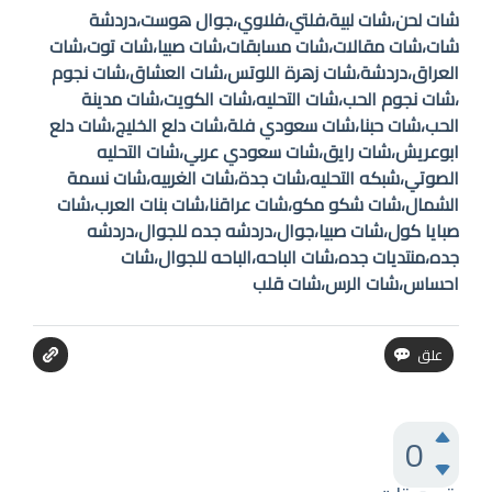
شات لحن،شات لبية،فلتي،فلاوي،جوال هوست،دردشة
شات،شات مقالات،شات مسابقات،شات صبيا،شات توت،شات
العراق،دردشة،شات زهرة اللوتس،شات العشاق،شات نجوم
،شات نجوم الحب،شات التحليه،شات الكويت،شات مدينة
الحب،شات حبنا،شات سعودي فلة،شات دلع الخليج،شات دلع
ابوعريش،شات رايق،شات سعودي عربي،شات التحليه
الصوتي،شبكه التحليه،شات جدة،شات الغربيه،شات نسمة
الشمال،شات شكو مكو،شات عراقنا،شات بنات العرب،شات
صبايا كول،شات صبيا،جوال،دردشه جده للجوال،دردشه
جده،منتديات جده،شات الباحه،الباحه للجوال،شات
احساس،شات الرس،شات قلب
0