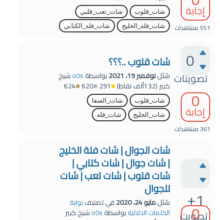
إجابة
شات_قلوب
شات_تعب_قلبي
551
مشاهدات
شات_فله_الخليج
شات_فله_الكتابي
0
شات قلوب ..؟؟؟
سُئل
نوفمبر 19، 2021
بواسطة
o0s
شيخ
تصويتات
كبير
(
132ألف
نقاط)
291
620
624
0
شات_قلوب
شات_الصفا
إجابة
شات_الخليج
شات_فله
361
مشاهدات
شات الجوال | شات فلة الخليج
| شات جوال | شات كتابي |
شات قلوب | شات تعب | شات
للجوال
+1
سُئل
مايو 24، 2020
في تصنيف
بوابة
0
الكلمات الدلالية
بواسطة
o0s
شيخ كبير
تصويت