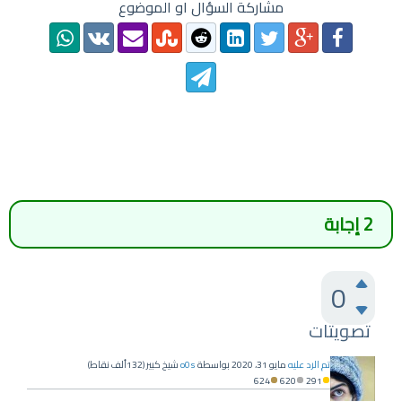
مشاركة السؤال او الموضوع
2
إجابة
0
تصويتات
تم الرد عليه
مايو 31، 2020
بواسطة
o0s
شيخ كبير
(
132ألف
نقاط)
624
620
291