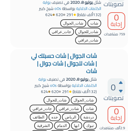
تصويتات
سُئل
يوليو 8، 2020
في تصنيف
بوابة
الكلمات الدلالية
بواسطة
o0s
شيخ كبير
0
(
132ألف
نقاط)
291
620
624
إجابة
شات
شات_الجوال
شات_للجوال
جات_عراقي
759
مشاهدات
شات_عراقي
شات الجوال | شات حسبتك لي
| شات للجوال | شات جوال |
شات
سُئل
يوليو 8، 2020
في تصنيف
بوابة
0
الكلمات الدلالية
بواسطة
o0s
شيخ كبير
(
132ألف
نقاط)
291
620
624
تصويتات
شات_الجوال
شات_للجوال
0
شات
شات_عراقي
جات_عراقي
إجابة
دردشة
الرياض
جده
الطائف
تبوك
ابها
الدمام
الشرقية
2.9ألف
مشاهدات