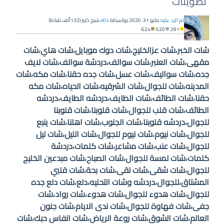
تصويتات
تم الرد عليه
مايو 31، 2020
بواسطة
o0s
شيخ كبير
(
132ألف
نقاط)
624
620
291
شات الخبر،شات عزالخليج،شات دوك موبايل،شات هاي،شات
مقهى،شات العنبر،شات سوالف،دردشة سوالف،شات لايف
جده،شات سواليف،شات عسل،شات جده حقنا،شات مكه،شات
المدينه،شات للجوال،شات الشرقيه،شات الحياه،شات مكه
حقنا،شات الطائف،شات الطايف،دردشه الطايف،دردشه
الطائف،شات قلب للجوال،شات قلوبنا،شات قلوبنا
للجوال،دردشه قلوبنا،شات الجنوب،شات اهلنا،شات ينبع
للجوال،شات نيوم،شات نيوم للجوال،شات الليل،شات ليل
للجوال،شات عنب،شات مشاعر،شات كلمات،دردشة
كلمات،شات لمسة للجوال،شات الصباح،شات مبدعين الخليج
للجوال،شات شقى،شات لقى،شات بحة،شات قلبي
المشتاق،للجوال،دردشه وشات التحليه،دلع،شات دلع جده
للجوال،شات هدوء للجوال،شات هدوء،شات رواد،شات
جفى،شات فهاوة للجوال،شات ندى الايام،شات جنون
العالم،شات الشوق،شات روعة الرياض،شات انفاس حبك،شات