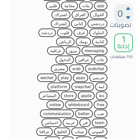
app
بنات
مجانية
قلبي
0
الجوال
العراق
اشتراك
تصويتات
دردشتي
كتابي
إشتراك
1
الملوك
غرف
قلوب
دردشه
كتابية
يومك
الرياض
إجابة
messaging
نيروز
عراقية
755
مشاهدات
جات
عراقي
الدخول
arabchat
arab
مصري
حريمي
apps
play
wechat
لمة
snapchat
platform
ios
apple
store
المشاعر
online
whiteboard
free
تعب
better
communication
team
فن
عربيه
احساس
الصوتي
شباب
الخليج
عراقنا