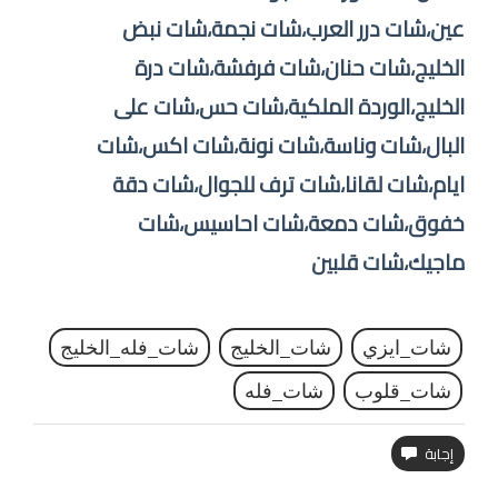
عين،شات درر العرب،شات نجمة،شات نبض
الخليج،شات حنان،شات فرفشة،شات درة
الخليج،الوردة الملكية،شات حس،شات على
البال،شات وناسة،شات نونة،شات اكس،شات
ايام،شات لقانا،شات ترف للجوال،شات دقة
خفوق،شات دمعة،شات احاسيس،شات
ماجيك،شات قلبين
شات_ايزي
شات_الخليج
شات_فله_الخليج
شات_قلوب
شات_فله