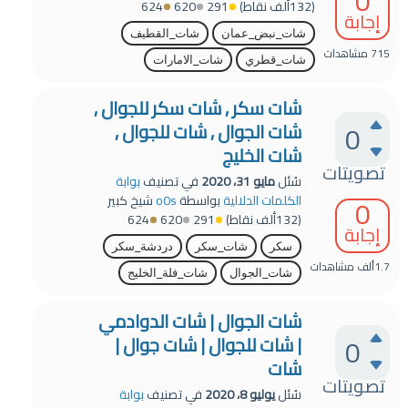
0
(
132ألف
نقاط)
291
620
624
إجابة
شات_نبض_عمان
شات_القطيف
715
مشاهدات
شات_قطري
شات_الامارات
شات سكر , شات سكر للجوال ,
0
شات الجوال , شات للجوال ,
شات الخليج
تصويتات
سُئل
مايو 31، 2020
في تصنيف
بوابة
0
الكلمات الدلالية
بواسطة
o0s
شيخ كبير
(
132ألف
نقاط)
291
620
624
إجابة
سكر
شات_سكر
دردشة_سكر
1.7ألف
مشاهدات
شات_الجوال
شات_فلة_الخليج
شات الجوال | شات الدوادمي
0
| شات للجوال | شات جوال |
شات
تصويتات
سُئل
يوليو 8، 2020
في تصنيف
بوابة