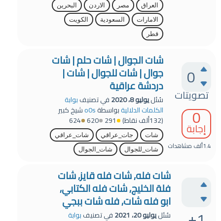
العراق
مصر
الاردن
البحرين
الامارات
السعودية
الكويت
قطر
شات الجوال | شات حلم | شات
0
جوال | شات للجوال | شات |
دردشة عراقية
تصويتات
سُئل
يوليو 8، 2020
في تصنيف
بوابة
0
الكلمات الدلالية
بواسطة
o0s
شيخ كبير
(
132ألف
نقاط)
291
620
624
إجابة
شات
جات_عراقي
شات_عراقي
1.4ألف
مشاهدات
شات_للجوال
شات_الجوال
شات فله, شات فله قايز, شات
فلة الخليج, شات فله الكتابي,
ابو فله شات, فله شات ببجي
+1
سُئل
يوليو 20، 2021
في تصنيف
بوابة