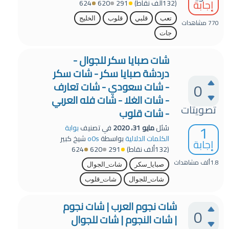
إجابة
(
132ألف
نقاط)
291
620
624
تعب
قلبي
قلوب
الخليج
770
مشاهدات
جات
شات صبايا سكر للجوال -
دردشة صبايا سكر - شات سكر
0
- شات سعودي - شات تعارف
- شات الغلا - شات فله العربي
تصويتات
- شات قلوب
1
سُئل
مايو 31، 2020
في تصنيف
بوابة
الكلمات الدلالية
بواسطة
o0s
شيخ كبير
إجابة
(
132ألف
نقاط)
291
620
624
1.8ألف
مشاهدات
صبايا_سكر
شات_الجوال
شات_للجوال
شات_قلوب
شات نجوم العرب | شات نجوم
0
| شات النجوم | شات للجوال