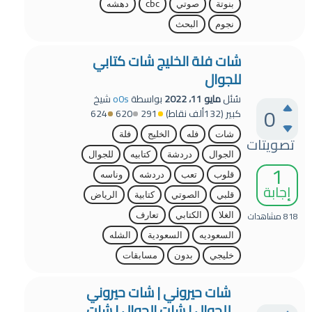
بنوتة
صوتي
cbc
دهشه
نجوم
البحث
شات فلة الخليج شات كتابي
للجوال
سُئل
مايو 11، 2022
بواسطة
o0s
شيخ
0
كبير
(
132ألف
نقاط)
291
620
624
شات
فله
الخليج
فلة
تصويتات
الجوال
دردشة
كتابيه
للجوال
1
قلوب
تعب
دردشه
وناسه
إجابة
قلبي
الصوتي
كتابية
الرياض
818
مشاهدات
الغلا
الكتابي
تعارف
السعوديه
السعودية
الشله
خليجي
بدون
مسابقات
شات حيروني | شات حيروني
للجوال | شات الجوال | شات