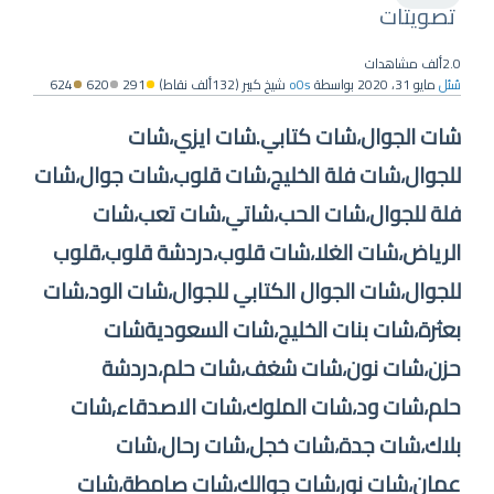
تصويتات
2.0ألف
مشاهدات
سُئل
مايو 31، 2020
بواسطة
o0s
شيخ كبير
(
132ألف
نقاط)
291
620
624
شات الجوال،شات كتابي.شات ايزي،شات
للجوال،شات فلة الخليج،شات قلوب،شات جوال،شات
فلة للجوال،شات الحب،شاتي،شات تعب،شات
الرياض،شات الغلا،شات قلوب،دردشة قلوب،قلوب
للجوال،شات الجوال الكتابي للجوال،شات الود،شات
بعثرة،شات بنات الخليج،شات السعوديةشات
حزن،شات نون،شات شغف،شات حلم،دردشة
حلم،شات ود،شات الملوك،شات الاصدقاء,شات
بلاك،شات جدة،شات خجل،شات رحال،شات
عمان،شات نور،شات جوالك،شات صامطة،شات