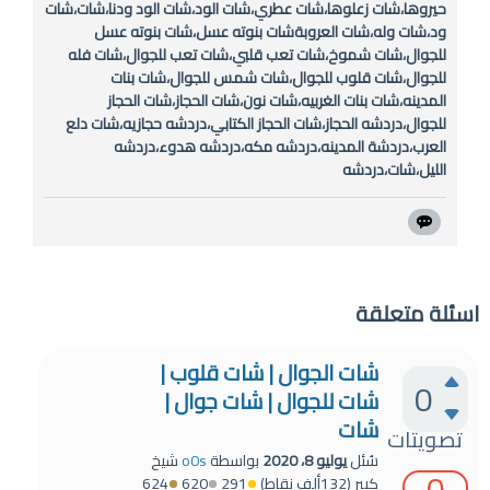
حيروها،شات زعلوها،شات عطري،شات الود،شات الود ودنا،شات،شات
ود،شات وله،شات العروبةشات بنوته عسل،شات بنوته عسل
للجوال،شات شموخ،شات تعب قلبي،شات تعب للجوال،شات فله
للجوال،شات قلوب للجوال،شات شمس للجوال،شات بنات
المدينه،شات بنات الغربيه،شات نون،شات الحجاز،شات الحجاز
للجوال،دردشه الحجاز،شات الحجاز الكتابي،دردشه حجازيه،شات دلع
العرب،دردشة المدينه،دردشه مكه،دردشه هدوء،دردشه
الليل،شات،دردشه
اسئلة متعلقة
شات الجوال | شات قلوب |
0
شات للجوال | شات جوال |
شات
تصويتات
سُئل
يوليو 8، 2020
بواسطة
o0s
شيخ
0
كبير
(
132ألف
نقاط)
291
620
624