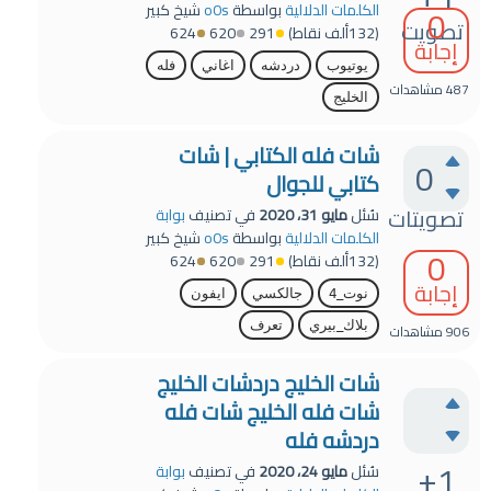
0
الكلمات الدلالية
بواسطة
o0s
شيخ كبير
تصويت
(
132ألف
نقاط)
291
620
624
إجابة
يوتيوب
دردشه
اغاني
فله
487
مشاهدات
الخليج
شات فله الكتابي | شات
0
كتابي للجوال
تصويتات
سُئل
مايو 31، 2020
في تصنيف
بوابة
الكلمات الدلالية
بواسطة
o0s
شيخ كبير
0
(
132ألف
نقاط)
291
620
624
إجابة
نوت_4
جالكسي
ايفون
بلاك_بيري
تعرف
906
مشاهدات
شات الخليج دردشات الخليج
شات فله الخليج شات فله
دردشه فله
+1
سُئل
مايو 24، 2020
في تصنيف
بوابة