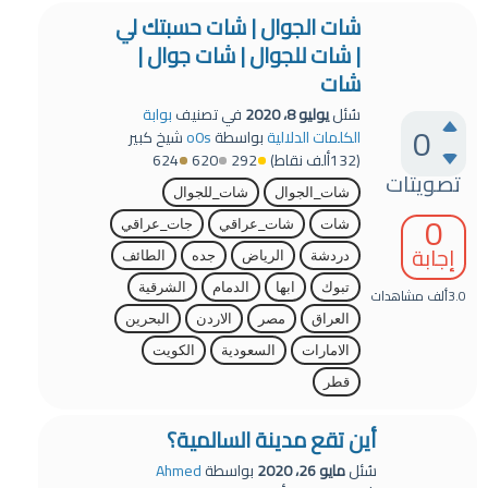
شات الجوال | شات حسبتك لي
| شات للجوال | شات جوال |
شات
سُئل
يوليو 8، 2020
في تصنيف
بوابة
0
الكلمات الدلالية
بواسطة
o0s
شيخ كبير
(
132ألف
نقاط)
292
620
624
تصويتات
شات_الجوال
شات_للجوال
0
شات
شات_عراقي
جات_عراقي
إجابة
دردشة
الرياض
جده
الطائف
تبوك
ابها
الدمام
الشرقية
3.0ألف
مشاهدات
العراق
مصر
الاردن
البحرين
الامارات
السعودية
الكويت
قطر
أين تقع مدينة السالمية؟
سُئل
مايو 26، 2020
بواسطة
Ahmed