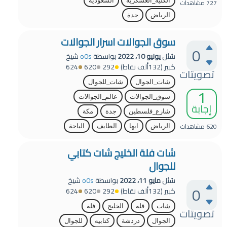
الكليه_العسكرية
السعودية
727
مشاهدات
الرياض
جدة
سوق الجوالات اسرار الجوالات
0
سُئل
يونيو 10، 2022
بواسطة
o0s
شيخ
كبير
(
132ألف
نقاط)
292
620
624
تصويتات
شات_الجوال
شات_للجوال
1
سوق_الجوالات
عالم_الجوالات
إجابة
شارع_فلسطين
جدة
مكة
620
مشاهدات
الرياض
ابها
الطايف
الباحة
شات فلة الخليج شات كتابي
للجوال
سُئل
مايو 11، 2022
بواسطة
o0s
شيخ
0
كبير
(
132ألف
نقاط)
292
620
624
شات
فله
الخليج
فلة
تصويتات
الجوال
دردشة
كتابيه
للجوال