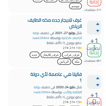
إجابة
موسم
371
مشاهدات
غرف للايجار جده مكه الطايف
الرياض
سُئل
يوليو 27، 2021
في تصنيف
بوابة
+1
الكلمات الدلالية
بواسطة
saad.05644
عضو برونزي
(
5.1ألف
نقاط)
1
تصويت
27
27
13
إجابة
غرف_عزاب
غرف_للايجار
جده
681
مشاهدات
مكة
الرياض
فاليتا هي عاصمة لأي دولة
؟
سُئل
مايو 24، 2020
في تصنيف
بوابة
+1
الثقافة والأدب
بواسطة
saad.05644
عضو برونزي
(
5.1ألف
نقاط)
0
تصويت
27
27
13