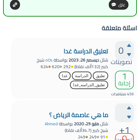
اسئلة متعلقة
0
تعليق الدراسة غدا
سُئل
ديسمبر 26، 2023
بواسطة
o0s
شيخ
تصويتات
كبير
(
132ألف
نقاط)
292
620
624
1
تعليق
الدراسة
غدا
إجابة
تعليق_الدراسه_غدا
459
مشاهدات
ما هي عاصمة الرياض ؟
سُئل
مايو 29، 2020
بواسطة
Ahmed
+1
شيخ كبير
(
34.7ألف
نقاط)
0
249
249
91
تصويت