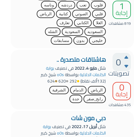
1
قلوب
تعب
دردشه
وناسه
إجابة
قلبي
الصوتي
كتابية
الرياض
819
مشاهدات
الغلا
الكتابي
تعارف
السعوديه
السعودية
الشله
خليجي
بدون
مسابقات
0
هاشتاقات متصدرة ..
سُئل
مايو 4، 2022
في تصنيف
بوابة
تصويتات
الكلمات الدلالية
بواسطة
o0s
شيخ كبير
(
132ألف
نقاط)
292
620
624
0
الرياض
الدمام
الشرقية
إجابة
رابح_صقر
جدة
435
مشاهدات
دبي مون شات
سُئل
أبريل 17، 2022
في تصنيف
بوابة
الكلمات الدلالية
بواسطة
o0s
شيخ كبير