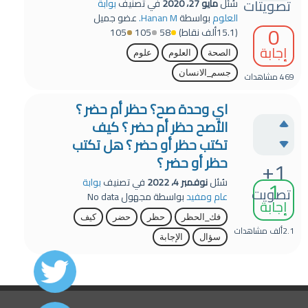
تصويتات
سُئل
مايو 27، 2020
في تصنيف
بوابة
العلوم
بواسطة
Hanan M.
عضو جميل
0
(
15.1ألف
نقاط)
58
105
105
إجابة
الصحة
العلوم
علوم
جسم_الانسان
469
مشاهدات
اي وحدة صح؟ حظر أم حضر ؟
الأصح حظر أم حضر ؟ كيف
تكتب حظر أو حضر ؟ هل تكتب
حظر أو حضر ؟
+1
1
سُئل
نوفمبر 4، 2022
في تصنيف
بوابة
تصويت
عام ومفيد
بواسطة
مجهول
No data
إجابة
فك_الحظر
حظر
حضر
كيف
2.1ألف
مشاهدات
سؤال
الإجابة