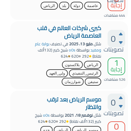
إجابة
عاصمة
دولة
بلد
الرياض
444
مشاهدات
كبرى شركات العالم في قلب
العاصمة الرياض
0
سُئل
مايو 13، 2025
في تصنيف
بوابة عام
تصويتات
ومفيد
بواسطة
o0s
شيخ كبير
(
132ألف
نقاط)
292
620
624
1
الرياض
بلاكستون
إجابة
الرئيس_التنفيذي
ولي_العهد
526
مشاهدات
ستيفن
شوارزمان
موسم الرياض بعد ترقب
0
وانتظار
تصويتات
سُئل
نوفمبر 18، 2021
بواسطة
o0s
شيخ
كبير
(
132ألف
نقاط)
292
620
624
0
موسم_الرياض
الرياض
جده