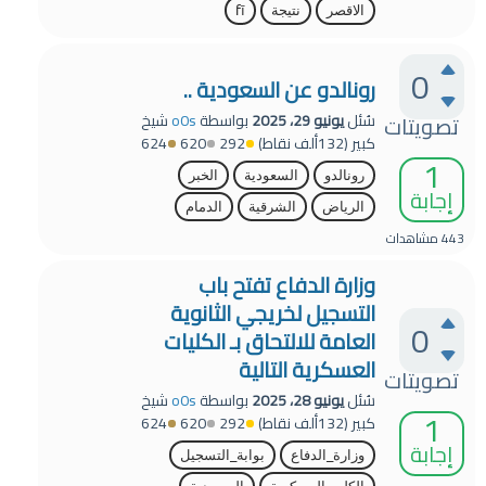
الاقصر
نتيجة
fī
0
رونالدو عن السعودية ..
سُئل
يونيو 29، 2025
بواسطة
o0s
شيخ
تصويتات
كبير
(
132ألف
نقاط)
292
620
624
1
رونالدو
السعودية
الخبر
إجابة
الرياض
الشرقية
الدمام
443
مشاهدات
وزارة الدفاع تفتح باب
التسجيل لخريجي الثانوية
0
العامة للالتحاق بـ الكليات
العسكرية التالية
تصويتات
سُئل
يونيو 28، 2025
بواسطة
o0s
شيخ
1
كبير
(
132ألف
نقاط)
292
620
624
إجابة
وزارة_الدفاع
بوابة_التسجيل