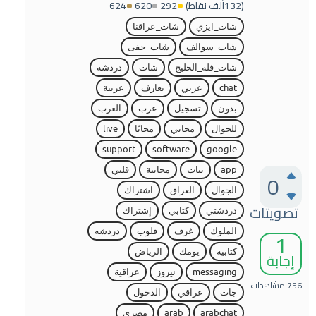
(
132ألف
نقاط)
292
620
624
شات_ايزي
شات_عراقنا
شات_سوالف
شات_جفى
شات_فله_الخليج
شات
دردشة
chat
عربي
تعارف
عربية
بدون
تسجيل
عرب
العرب
للجوال
مجاني
مجانًا
live
support
software
google
app
بنات
مجانية
قلبي
0
الجوال
العراق
اشتراك
تصويتات
دردشتي
كتابي
إشتراك
1
الملوك
غرف
قلوب
دردشه
كتابية
يومك
الرياض
إجابة
messaging
نيروز
عراقية
756
مشاهدات
جات
عراقي
الدخول
arabchat
arab
مصري