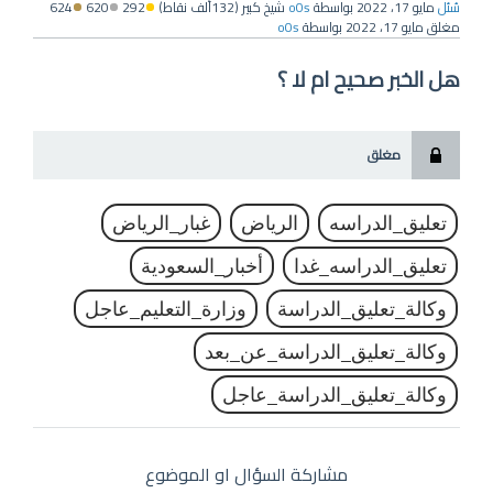
سُئل
مايو 17، 2022
بواسطة
o0s
شيخ كبير
(
132ألف
نقاط)
292
620
624
مغلق
مايو 17، 2022
بواسطة
o0s
هل الخبر صحيح ام لا ؟
مغلق
تعليق_الدراسه
الرياض
غبار_الرياض
تعليق_الدراسه_غدا
أخبار_السعودية
وكالة_تعليق_الدراسة
وزارة_التعليم_عاجل
وكالة_تعليق_الدراسة_عن_بعد
وكالة_تعليق_الدراسة_عاجل
مشاركة السؤال او الموضوع