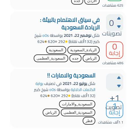
الاردن
جده
625
مشاهدات
في سياق الاهتمام بالبيئة :
0
الريادة السعودية
تصويتات
سُئل
نوفمبر 22، 2021
بواسطة
o0s
شيخ
كبير
(
132ألف
نقاط)
292
620
624
0
إجابة
الريادة_السعودية
السعودية
الرياض
جده
السعودية_العظمى
486
مشاهدات
السعودية والامارات !!
سُئل
يوليو 22، 2021
في تصنيف
بوابة
الكلمات الدلالية
بواسطة
o0s
شيخ كبير
+1
(
132ألف
نقاط)
292
620
624
1
تصويت
السعودية_والامارات
إجابة
السعودية_العظمى
الرياض
قطر
1.1ألف
مشاهدات