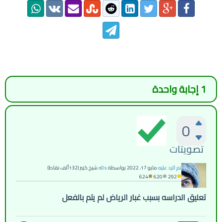
1
إجابة واحدة
0
تصويتات
تم الرد عليه
مايو 17، 2022
بواسطة
o0s
شيخ كبير
(
132ألف
نقاط)
624
620
292
تعليق الدراسه بسبب غبار الرياض لم يتم بالفعل