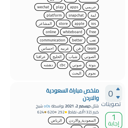
حريمي
apps
play
wechat
لمة
snapchat
platform
ios
apple
store
المشاعر
online
whiteboard
free
تعب
better
communication
team
فن
عربيه
احساس
الصوتي
شباب
الخليج
عراقنا
بنوتة
صوتي
cbc
دهشه
نجوم
البحث
ملخص مباراة السعودية
0
والاردن
تصويتات
سُئل
ديسمبر 2، 2021
بواسطة
o0s
شيخ
كبير
(
132ألف
نقاط)
292
620
624
1
إجابة
السعودية_والاردن
الرياض