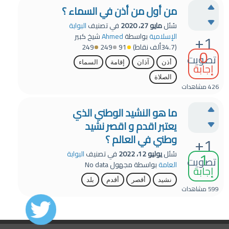
من أول من أذن في السماء ؟
سُئل
مايو 27، 2020
في تصنيف
البوابة
+1
الإسلامية
بواسطة
Ahmed
شيخ كبير
(
34.7ألف
نقاط)
91
249
249
0
تصويت
أذن
آذان
إقامة
السماء
إجابة
الصلاة
426
مشاهدات
ما هو النشيد الوطني الذي
يعتبر اقدم و اقصر نشيد
وطني في العالم ؟
+1
1
سُئل
يوليو 12، 2022
في تصنيف
البوابة
تصويت
العامة
بواسطة
مجهول
No data
إجابة
نشيد
أقصر
أقدم
بلد
599
مشاهدات