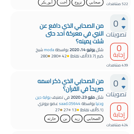
صحابي
تزوج
أخت
أبو_بكر
522
مشاهدات
0
من الصحابي الذي دافع عن
النبي في معركة احد حتى
تصويتات
شلت يمينه؟
0
سُئل
يوليو 14، 2020
بواسطة
moda
شيخ
إجابة
كبير
(
33.7ألف
نقاط)
42
280
280
439
مشاهدات
0
من الصحابي الذي ذكر اسمه
صريحاً في القرآن؟
تصويتات
سُئل
مايو 23، 2020
في تصنيف
بوابة دين
0
ودنيا
بواسطة
saad.05644
عضو برونزي
(
5.1ألف
نقاط)
13
27
27
إجابة
الصحابي
زيد
بن
حارثه
424
مشاهدات