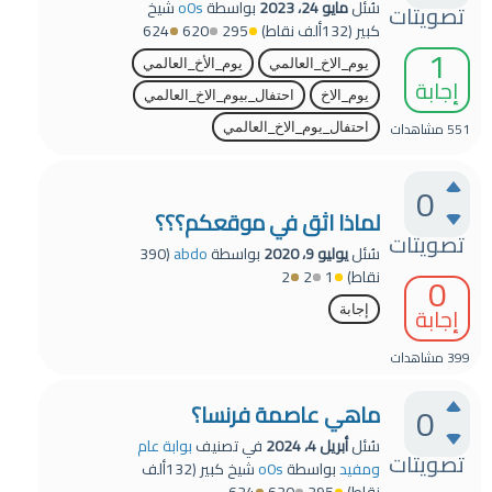
سُئل
مايو 24، 2023
بواسطة
o0s
شيخ
تصويتات
كبير
(
132ألف
نقاط)
295
620
624
1
يوم_الاخ_العالمي
يوم_الأخ_العالمي
إجابة
يوم_الاخ
احتفال_بيوم_الاخ_العالمي
551
مشاهدات
احتفال_يوم_الاخ_العالمي
0
لماذا اثق في موقعكم؟؟؟
تصويتات
سُئل
يوليو 9، 2020
بواسطة
abdo
(
390
نقاط)
1
2
2
0
إجابة
إجابة
399
مشاهدات
0
ماهي عاصمة فرنسا؟
سُئل
أبريل 4، 2024
في تصنيف
بوابة عام
تصويتات
ومفيد
بواسطة
o0s
شيخ كبير
(
132ألف
نقاط)
295
620
624