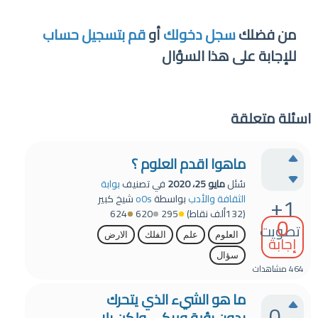
من فضلك
سجل دخولك
أو
قم بتسجيل حساب
للإجابة على هذا السؤال
اسئلة متعلقة
ماهوا اقدم العلوم ؟
سُئل
مايو 25، 2020
في تصنيف
بوابة
+1
الثقافة والأدب
بواسطة
o0s
شيخ كبير
(
132ألف
نقاط)
295
620
624
0
تصويت
العلوم
علم
الفلك
الارض
إجابة
سؤال
464
مشاهدات
ما هو الشيء الذي يتحرك
0
بدون رؤية ويبكي ولكن بلا