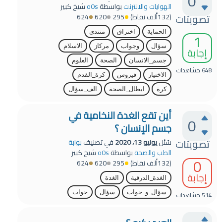
0
الهوايات والانترنت
بواسطة
o0s
شيخ كبير
تصويتات
(
132ألف
نقاط)
295
620
624
الحماية
اختراق
منتدى
1
سؤال
وجواب
مركاز
الاسلام
إجابة
جسم_الانسان
الصحة
العلوم
648
مشاهدات
الاختيار
فيروس
كرة_القدم
كرة
ابطال_الصحة
الف_سؤال
أين تقع الغدة النخامية في
0
جسم الإنسان ؟
تصويتات
سُئل
يونيو 13، 2020
في تصنيف
بوابة
الطب والصحة
بواسطة
o0s
شيخ كبير
0
(
132ألف
نقاط)
295
620
624
إجابة
الغدة_الدرقية
الغدة
سؤال_و_جواب
سؤال
جواب
514
مشاهدات