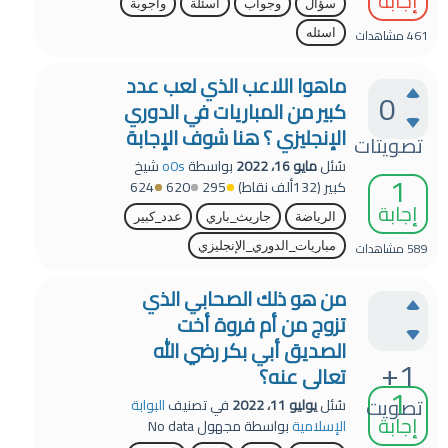
إجابة
سؤال
وجواب
اسئلة
وأجوبة
461
مشاهدات
اسئله
ماهوا اللاعب الذي لعب عدد
0
كبير من المباريات في الدوري
الإنجليزي ؟ هنا شوف الإجابة
تصويتات
سُئل
مايو 16، 2022
بواسطة
o0s
شيخ
1
كبير
(
132ألف
نقاط)
295
620
624
إجابة
الرياضة
جاريث_باري
عدد_كبير
589
مشاهدات
مباريات_الدوري_الإنجليزي
من هو ذلك الصحابي الذي
تزوج من أم فروة أخت
الصديق أبي بكر رضي الله
+1
تعالى عنه؟
1
تصويت
سُئل
يوليو 11، 2022
في تصنيف
البوابة
إجابة
الإسلامية
بواسطة
مجهول
No data