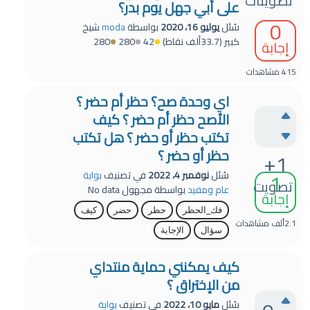
تصويتات
على أبي جهل يوم بدر؟
0
سُئل
يوليو 16، 2020
بواسطة
moda
شيخ
كبير
(
33.7ألف
نقاط)
42
280
280
إجابة
415
مشاهدات
اي وحدة صح؟ حظر أم حضر ؟
الأصح حظر أم حضر ؟ كيف
تكتب حظر أو حضر ؟ هل تكتب
حظر أو حضر ؟
+1
1
سُئل
نوفمبر 4، 2022
في تصنيف
بوابة
تصويت
عام ومفيد
بواسطة
مجهول
No data
إجابة
فك_الحظر
حظر
حضر
كيف
2.1ألف
مشاهدات
سؤال
الإجابة
كيف يمكنني حماية منتداي
من الإختراق ؟
سُئل
مايو 10، 2022
في تصنيف
بوابة