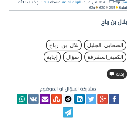
سُئل
يونيو 13، 2020
في تصنيف
البوابة العامة
بواسطة
o0s
شيخ كبير
(
132ألف
نقاط)
295
620
624
بلال بن رباح
الصحابي_الجليل
بلال_بن_رباح
الكعبة_المشرفة
سؤال
إجابة
مشاركة السؤال او الموضوع