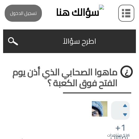
تسجيل الدخول
اطرح سؤالاً
ماهوا الصحابي الذي أذن يوم
الفتح فوق الكعبة ؟
+1
526
تصويت
مشاهدات