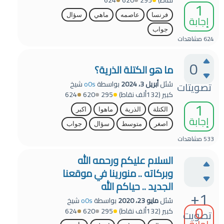
1
فرنسا
عاصمه
ماهي
سؤال
إجابة
جواب
624
مشاهدات
0
ما هو الكتلة الذرية؟
سُئل
أبريل 3، 2024
بواسطة
o0s
شيخ
تصويتات
كبير
(
132ألف
نقاط)
295
620
624
1
الكتلة
الذرية
ماهوا
اكبر
إجابة
اصغر
متوسط
سؤال
جواب
533
مشاهدات
السلام عليكم ورحمه الله
وبركاته .. منورينا في موقعنا
الجديد .. حياكم الله
+1
سُئل
مايو 23، 2020
بواسطة
o0s
شيخ
0
كبير
(
132ألف
نقاط)
295
620
624
تصويت