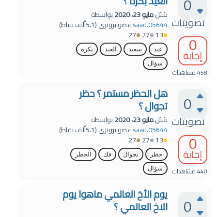
0
العيد بكره ؟
سُئل
مايو 23، 2020
بواسطة
تصويتات
saad.05644
عضو برونزي
(
5.1ألف
نقاط)
27
27
13
0
عيد
سعيد
العيد
بكره
إجابة
سؤال
458
مشاهدات
هل الحظر مستمر ؟ حظر
0
تجوال ؟
تصويتات
سُئل
مايو 23، 2020
بواسطة
saad.05644
عضو برونزي
(
5.1ألف
نقاط)
0
27
27
13
إجابة
حظر
تجوال
فك
الحظر
سؤال
440
مشاهدات
يوم الأخ العالمي ماهوا يوم
0
الاخ العالمي ؟