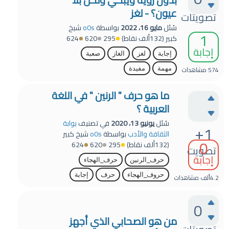
عيون؟ - لغز
تصويتات
سُئل
مايو 16، 2022
بواسطة
o0s
شيخ
1
كبير
(
132ألف
نقاط)
295
620
624
إجابة
إجابة
لغز
الغاز
صعبة
574
مشاهدات
مهمة
مفيدة
ما هو حرف " الرنين " في اللغة
العربية ؟
سُئل
يونيو 13، 2020
في تصنيف
بوابة
+1
الثقافة والأدب
بواسطة
o0s
شيخ كبير
0
(
132ألف
نقاط)
295
620
624
تصويت
إجابة
حرف_الرنين
حرف_الهجاء
حروف_الهجاء
حرف
إجابة
4.2ألف
مشاهدات
0
من هو الصحابي الذي أجهز