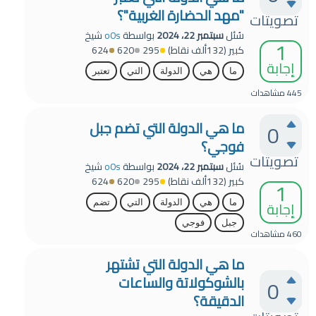
"مهد الحضارة الغربية"؟
تصويتات
سُئل
سبتمبر 22، 2024
بواسطة
o0s
شيخ
1
كبير
(
132ألف
نقاط)
295
620
624
إجابة
ما
هي
الدولة
التي
تعتبر
445
مشاهدات
ما هي الدولة التي تضم جبل
0
فوجي؟
تصويتات
سُئل
سبتمبر 22، 2024
بواسطة
o0s
شيخ
كبير
(
132ألف
نقاط)
295
620
624
1
إجابة
ما
هي
الدولة
التي
تضم
جبل
فوجي
460
مشاهدات
ما هي الدولة التي تشتهر
بالشوكولاتة والساعات
0
الدقيقة؟