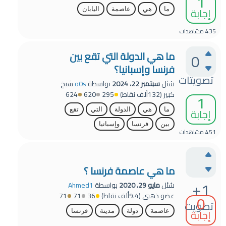
1
إجابة
ما
هي
عاصمة
اليابان
435
مشاهدات
ما هي الدولة التي تقع بين
0
فرنسا وإسبانيا؟
تصويتات
سُئل
سبتمبر 22، 2024
بواسطة
o0s
شيخ
كبير
(
132ألف
نقاط)
295
620
624
1
إجابة
ما
هي
الدولة
التي
تقع
بين
فرنسا
وإسبانيا
451
مشاهدات
ما هي عاصمة فرنسا ؟
+1
سُئل
مايو 29، 2020
بواسطة
Ahmed1
عضو ذهبي
(
9.4ألف
نقاط)
36
71
71
0
تصويت
إجابة
عاصمة
دولة
مدينة
فرنسا