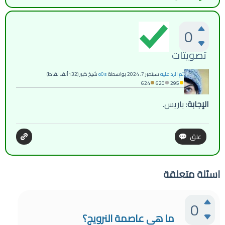
0
تصويتات
تم الرد عليه
سبتمبر 7، 2024
بواسطة
o0s
شيخ كبير
(
132ألف
نقاط)
624
620
295
الإجابة
: باريس.
اسئلة متعلقة
0
ما هي عاصمة النرويج؟