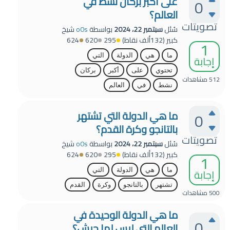
على أكبر بركان نشط في
0
العالم؟
تصويتات
سُئل
سبتمبر 22، 2024
بواسطة
o0s
شيخ
كبير
(
132ألف
نقاط)
295
620
624
1
ما
هي
الدولة
التي
إجابة
تحتوي
على
أكبر
بركان
512
مشاهدات
نشط
في
العالم
ما هي الدولة التي تشتهر
0
بالتانجو وكرة القدم؟
تصويتات
سُئل
سبتمبر 22، 2024
بواسطة
o0s
شيخ
كبير
(
132ألف
نقاط)
295
620
624
1
إجابة
ما
هي
الدولة
التي
تشتهر
بالتانجو
وكرة
القدم
500
مشاهدات
ما هي الدولة الوحيدة في
0
العالم التي ليس لها جيش؟