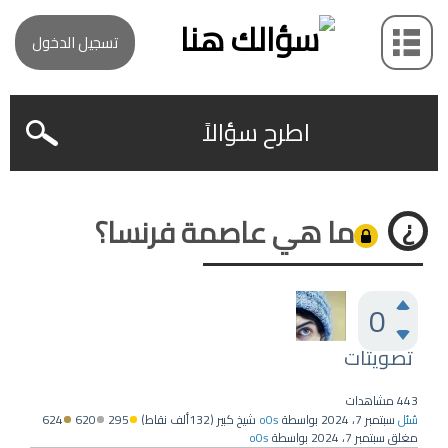
تسجيل الدخول
اطرح سؤالاً
ما هي عاصمة فرنسا؟
0
تصويتات
443
مشاهدات
سُئل
سبتمبر 7، 2024
بواسطة
o0s
شيخ كبير
(
132ألف
نقاط)
295
620
624
مغلق
سبتمبر 7، 2024
بواسطة
o0s