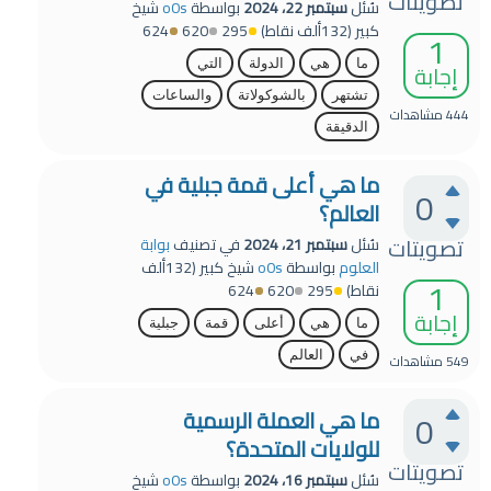
تصويتات
سُئل
سبتمبر 22، 2024
بواسطة
o0s
شيخ
كبير
(
132ألف
نقاط)
295
620
624
1
ما
هي
الدولة
التي
إجابة
تشتهر
بالشوكولاتة
والساعات
444
مشاهدات
الدقيقة
ما هي أعلى قمة جبلية في
0
العالم؟
تصويتات
سُئل
سبتمبر 21، 2024
في تصنيف
بوابة
العلوم
بواسطة
o0s
شيخ كبير
(
132ألف
1
نقاط)
295
620
624
إجابة
ما
هي
أعلى
قمة
جبلية
في
العالم
549
مشاهدات
ما هي العملة الرسمية
0
للولايات المتحدة؟
تصويتات
سُئل
سبتمبر 16، 2024
بواسطة
o0s
شيخ