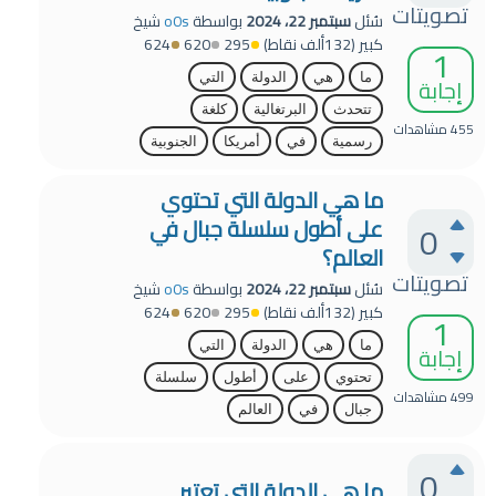
تصويتات
سُئل
سبتمبر 22، 2024
بواسطة
o0s
شيخ
كبير
(
132ألف
نقاط)
295
620
624
1
ما
هي
الدولة
التي
إجابة
تتحدث
البرتغالية
كلغة
455
مشاهدات
رسمية
في
أمريكا
الجنوبية
ما هي الدولة التي تحتوي
على أطول سلسلة جبال في
0
العالم؟
تصويتات
سُئل
سبتمبر 22، 2024
بواسطة
o0s
شيخ
كبير
(
132ألف
نقاط)
295
620
624
1
ما
هي
الدولة
التي
إجابة
تحتوي
على
أطول
سلسلة
499
مشاهدات
جبال
في
العالم
0
ما هي الدولة التي تعتبر