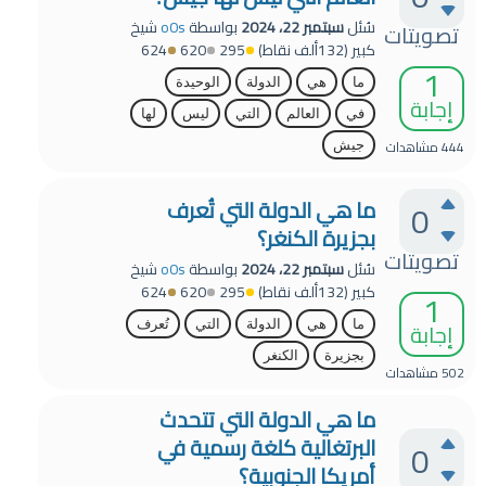
سُئل
سبتمبر 22، 2024
بواسطة
o0s
شيخ
تصويتات
كبير
(
132ألف
نقاط)
295
620
624
1
ما
هي
الدولة
الوحيدة
إجابة
في
العالم
التي
ليس
لها
444
مشاهدات
جيش
ما هي الدولة التي تُعرف
0
بجزيرة الكنغر؟
تصويتات
سُئل
سبتمبر 22، 2024
بواسطة
o0s
شيخ
كبير
(
132ألف
نقاط)
295
620
624
1
إجابة
ما
هي
الدولة
التي
تُعرف
بجزيرة
الكنغر
502
مشاهدات
ما هي الدولة التي تتحدث
البرتغالية كلغة رسمية في
0
أمريكا الجنوبية؟